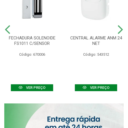
FECHADURA SOLENOIDE
CENTRAL ALARME ANM 24
FS1011 C/SENSOR
NET
Código: 670006
Código: 543512
VER PREÇO
VER PREÇO