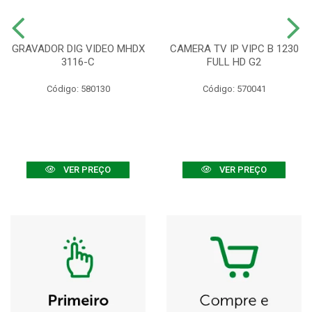
GRAVADOR DIG VIDEO MHDX
CAMERA TV IP VIPC B 1230
3116-C
FULL HD G2
Código: 580130
Código: 570041
VER PREÇO
VER PREÇO