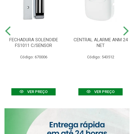
FECHADURA SOLENOIDE
CENTRAL ALARME ANM 24
FS1011 C/SENSOR
NET
Código: 670006
Código: 543512
VER PREÇO
VER PREÇO