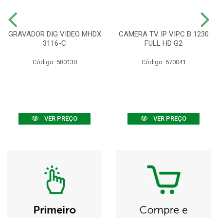
GRAVADOR DIG VIDEO MHDX
CAMERA TV IP VIPC B 1230
3116-C
FULL HD G2
Código: 580130
Código: 570041
VER PREÇO
VER PREÇO