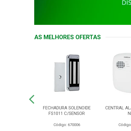
AS MELHORES OFERTAS
DOR ACESSO
FECHADURA SOLENOIDE
CENTRAL AL
 5531 MF EX
FS1011 C/SENSOR
N
: 900018
Código: 670006
Código