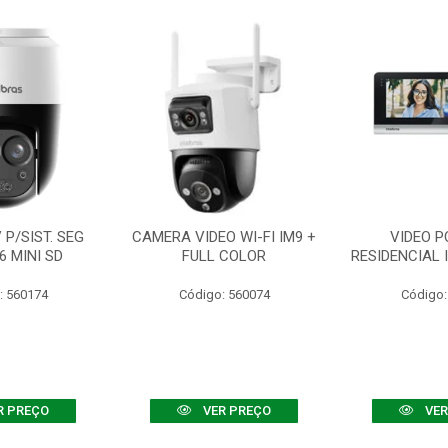
P/SIST. SEG
CAMERA VIDEO WI-FI IM9 +
VIDEO P
6 MINI SD
FULL COLOR
RESIDENCIAL 
: 560174
Código: 560074
Código:
R PREÇO
VER PREÇO
VER