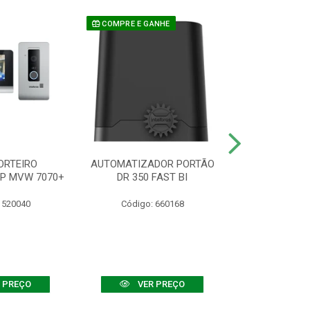
COMPRE E GANHE
ORTEIRO
AUTOMATIZADOR PORTÃO
SENSOR ATIVO
IP MVW 7070+
DR 350 FAST BI
 520040
Código: 660168
Código:
 PREÇO
VER PREÇO
VER