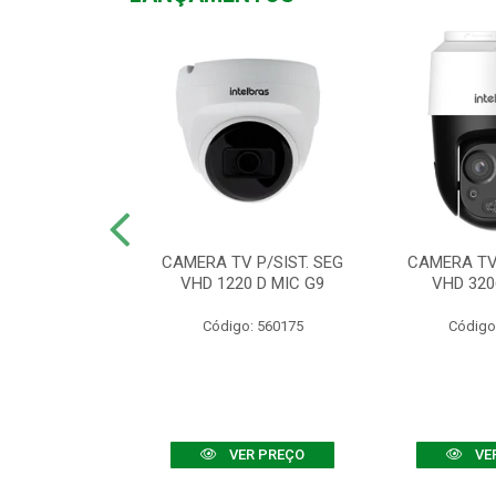
TV VHD 3520 D
CAMERA TV P/SIST. SEG
CAMERA TV 
 COLOR+
VHD 1220 D MIC G9
VHD 320
: 560108
Código: 560175
Código
R PREÇO
VER PREÇO
VE