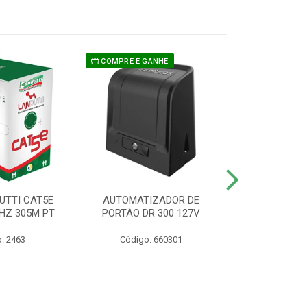
COMPRE E GANHE
UTTI CAT5E
AUTOMATIZADOR DE
CAMERA P/ S
HZ 305M PT
PORTÃO DR 300 127V
1220 BU
: 2463
Código: 660301
Código: