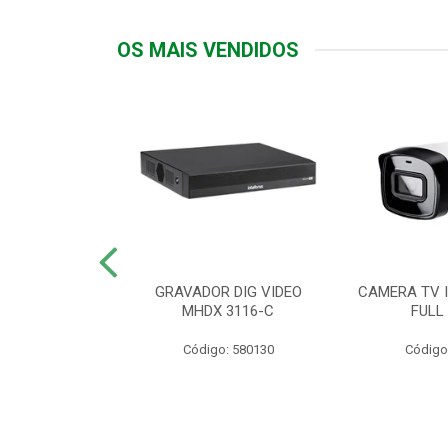
OS MAIS VENDIDOS
TTIV 600VA-
GRAVADOR DIG VIDEO
CAMERA TV I
20V
MHDX 3116-C
FULL
: 822200
Código: 580130
Código