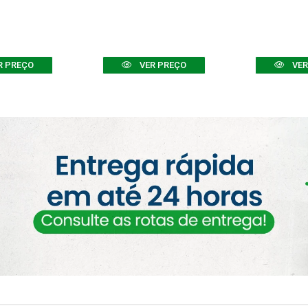
R PREÇO
VER PREÇO
VER