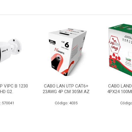
P VIPC B 1230
CABO LAN UTP CAT6+
CABO LAND
 HD G2
23AWG 4P CM 305M AZ
4PX24 100M
: 570041
Código: 4035
Código