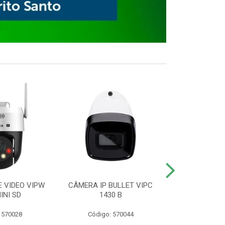
E VIDEO VIPW
CÂMERA IP BULLET VIPC
GRAVADOR 
INI SD
1430 B
MHDX 3
 570028
Código: 570044
Código: