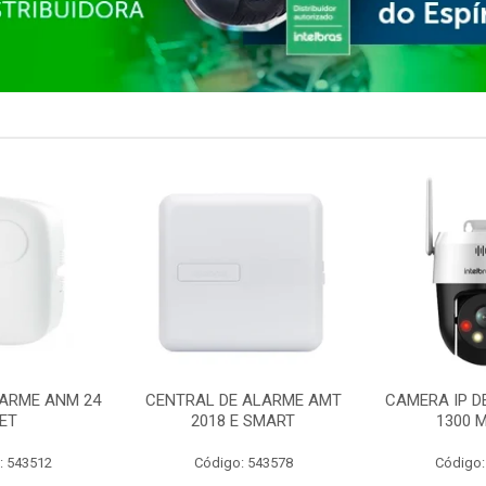
ARME ANM 24
CENTRAL DE ALARME AMT
CAMERA IP D
ET
2018 E SMART
1300 M
: 543512
Código: 543578
Código: