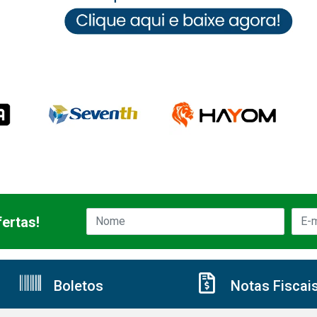
ertas!
Boletos
Notas Fiscai