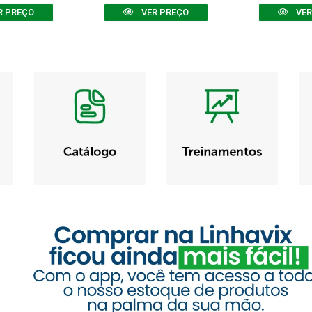
R PREÇO
VER PREÇO
VER