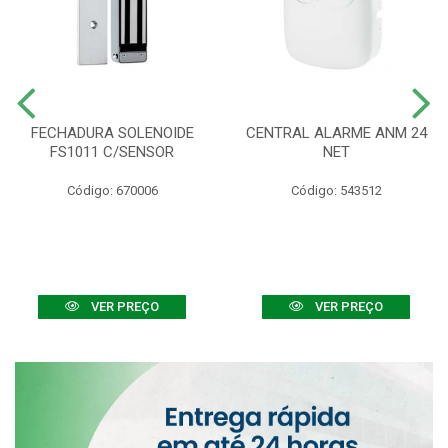
FECHADURA SOLENOIDE
CENTRAL ALARME ANM 24
FS1011 C/SENSOR
NET
Código: 670006
Código: 543512
VER PREÇO
VER PREÇO