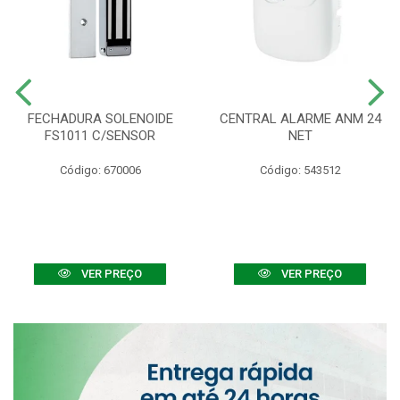
FECHADURA SOLENOIDE
CENTRAL ALARME ANM 24
FS1011 C/SENSOR
NET
Código: 670006
Código: 543512
VER PREÇO
VER PREÇO