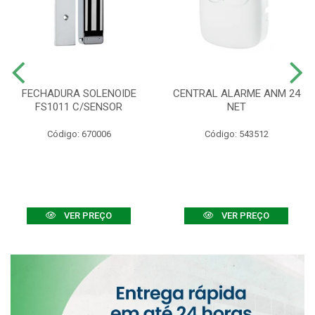
FECHADURA SOLENOIDE
CENTRAL ALARME ANM 24
FS1011 C/SENSOR
NET
Código: 670006
Código: 543512
VER PREÇO
VER PREÇO