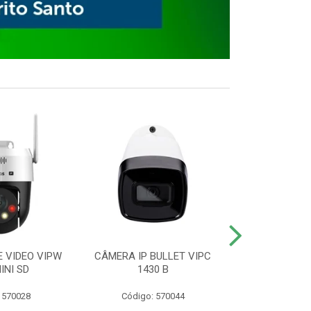
E VIDEO VIPW
CÂMERA IP BULLET VIPC
GRAVADOR 
INI SD
1430 B
MHDX 3
 570028
Código: 570044
Código: