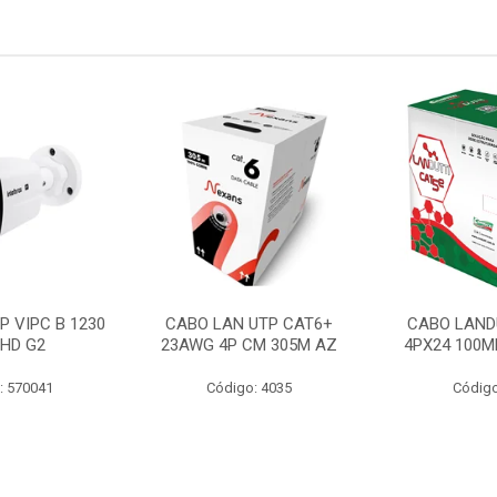
P VIPC B 1230
CABO LAN UTP CAT6+
CABO LAND
 HD G2
23AWG 4P CM 305M AZ
4PX24 100M
: 570041
Código: 4035
Código