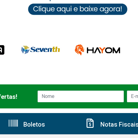
ertas!
Boletos
Notas Fiscai