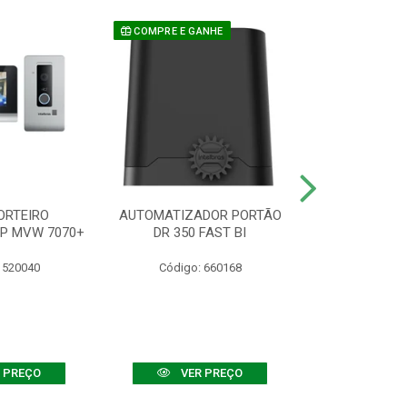
COMPRE E GANHE
ORTEIRO
AUTOMATIZADOR PORTÃO
SENSOR ATIVO
IP MVW 7070+
DR 350 FAST BI
 520040
Código: 660168
Código:
 PREÇO
VER PREÇO
VER