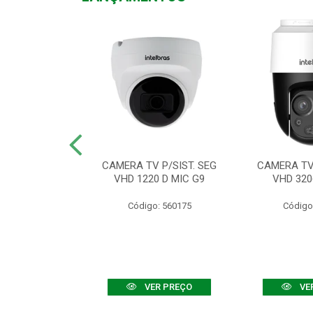
TV VHD 3520 D
CAMERA TV P/SIST. SEG
CAMERA TV 
 COLOR+
VHD 1220 D MIC G9
VHD 320
: 560108
Código: 560175
Código
R PREÇO
VER PREÇO
VE