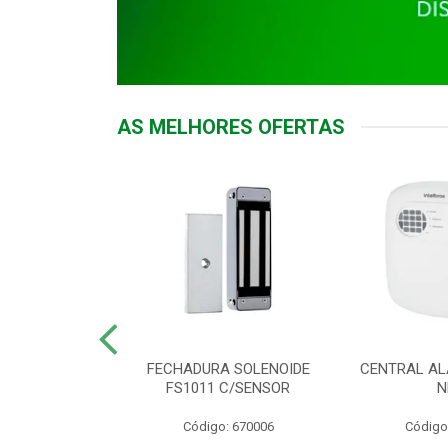
AS MELHORES OFERTAS
DOR ACESSO
FECHADURA SOLENOIDE
CENTRAL AL
 5531 MF EX
FS1011 C/SENSOR
N
: 900018
Código: 670006
Código