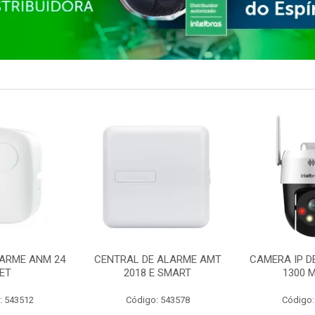
ARME ANM 24
CENTRAL DE ALARME AMT
CAMERA IP D
ET
2018 E SMART
1300 M
: 543512
Código: 543578
Código: