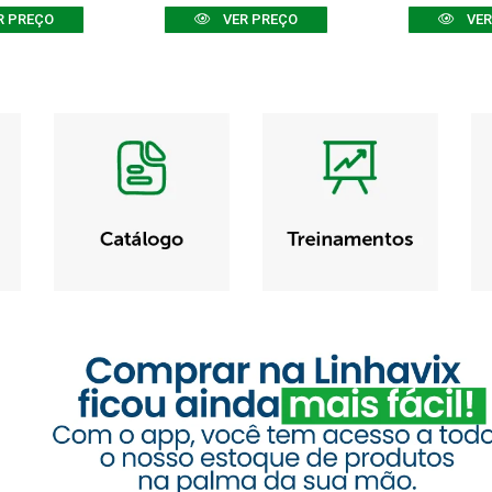
R PREÇO
VER PREÇO
VER