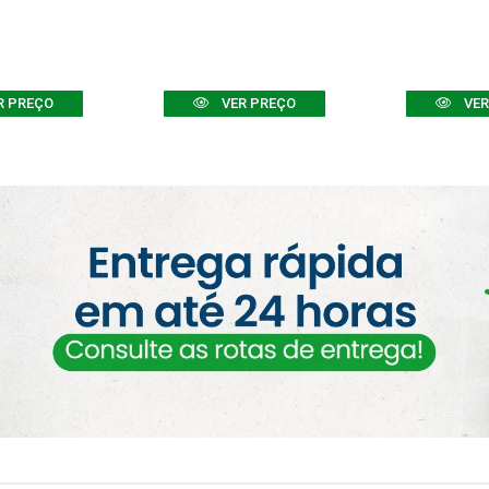
R PREÇO
VER PREÇO
VER