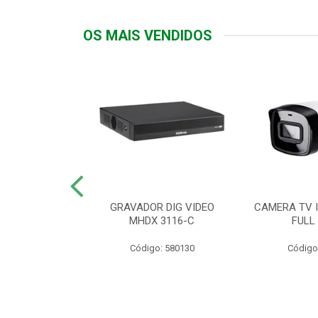
OS MAIS VENDIDOS
TTIV 600VA-
GRAVADOR DIG VIDEO
CAMERA TV I
20V
MHDX 3116-C
FULL
: 822200
Código: 580130
Código