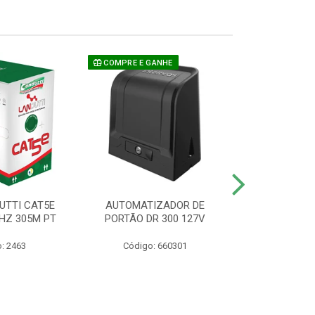
COMPRE E GANHE
UTTI CAT5E
AUTOMATIZADOR DE
CAMERA P/ S
HZ 305M PT
PORTÃO DR 300 127V
1220 BU
: 2463
Código: 660301
Código: