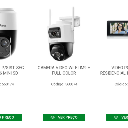
P/SIST. SEG
CAMERA VIDEO WI-FI IM9 +
VIDEO P
6 MINI SD
FULL COLOR
RESIDENCIAL 
: 560174
Código: 560074
Código:
R PREÇO
VER PREÇO
VER