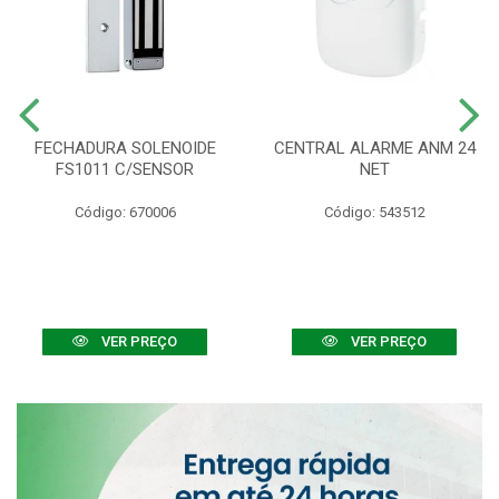
FECHADURA SOLENOIDE
CENTRAL ALARME ANM 24
FS1011 C/SENSOR
NET
Código: 670006
Código: 543512
VER PREÇO
VER PREÇO