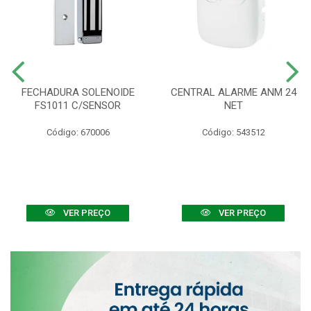
FECHADURA SOLENOIDE
CENTRAL ALARME ANM 24
FS1011 C/SENSOR
NET
Código: 670006
Código: 543512
VER PREÇO
VER PREÇO