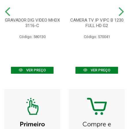
GRAVADOR DIG VIDEO MHDX
CAMERA TV IP VIPC B 1230
3116-C
FULL HD G2
Código: 580130
Código: 570041
VER PREÇO
VER PREÇO