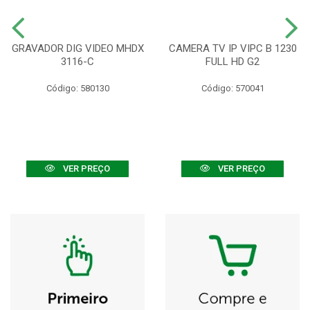
GRAVADOR DIG VIDEO MHDX
CAMERA TV IP VIPC B 1230
3116-C
FULL HD G2
Código: 580130
Código: 570041
VER PREÇO
VER PREÇO