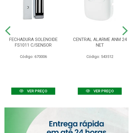
FECHADURA SOLENOIDE
CENTRAL ALARME ANM 24
FS1011 C/SENSOR
NET
Código: 670006
Código: 543512
VER PREÇO
VER PREÇO