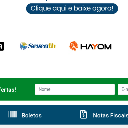
ertas!
Boletos
Notas Fiscai