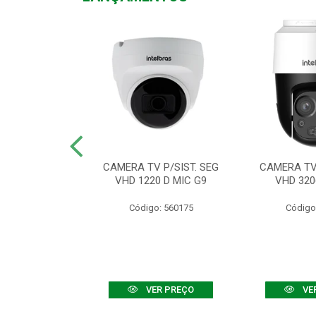
TV VHD 3520 D
CAMERA TV P/SIST. SEG
CAMERA TV 
 COLOR+
VHD 1220 D MIC G9
VHD 320
: 560108
Código: 560175
Código
R PREÇO
VER PREÇO
VE