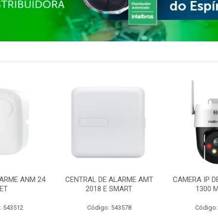
ARME ANM 24
CENTRAL DE ALARME AMT
CAMERA IP D
ET
2018 E SMART
1300 M
: 543512
Código: 543578
Código: