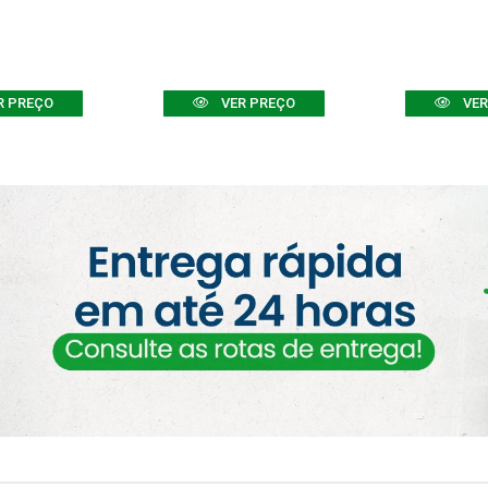
R PREÇO
VER PREÇO
VER