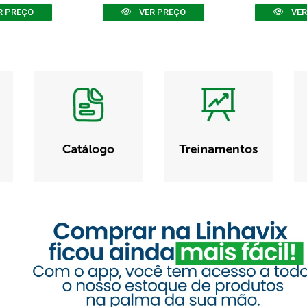
R PREÇO
VER PREÇO
VER