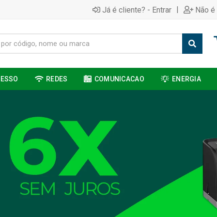
|
Já é cliente? - Entrar
Não é 
CESSO
REDES
COMUNICACAO
ENERGIA