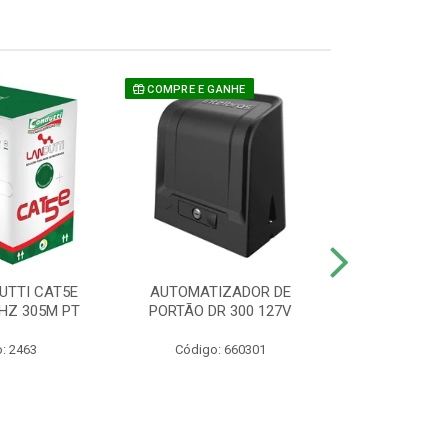
COMPRE E GANHE
UTTI CAT5E
AUTOMATIZADOR DE
CAMERA P/ S
HZ 305M PT
PORTÃO DR 300 127V
1220 BU
: 2463
Código: 660301
Código: