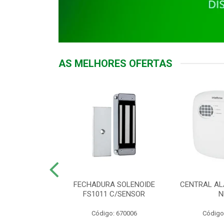
AS MELHORES OFERTAS
DOR ACESSO
FECHADURA SOLENOIDE
CENTRAL AL
 5531 MF EX
FS1011 C/SENSOR
N
: 900018
Código: 670006
Código