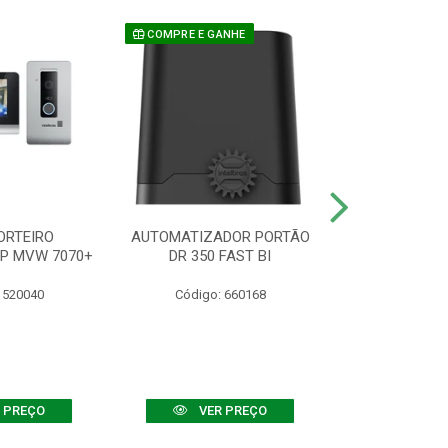
COMPRE E GANHE
ORTEIRO
AUTOMATIZADOR PORTÃO
SENSOR ATIVO
IP MVW 7070+
DR 350 FAST BI
 520040
Código: 660168
Código:
 PREÇO
VER PREÇO
VER