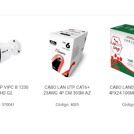
P VIPC B 1230
CABO LAN UTP CAT6+
CABO LAND
 HD G2
23AWG 4P CM 305M AZ
4PX24 100M
: 570041
Código: 4035
Código