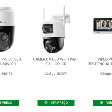
P/SIST. SEG
CAMERA VIDEO WI-FI IM9 +
VIDEO P
6 MINI SD
FULL COLOR
RESIDENCIAL 
: 560174
Código: 560074
Código:
R PREÇO
VER PREÇO
VER