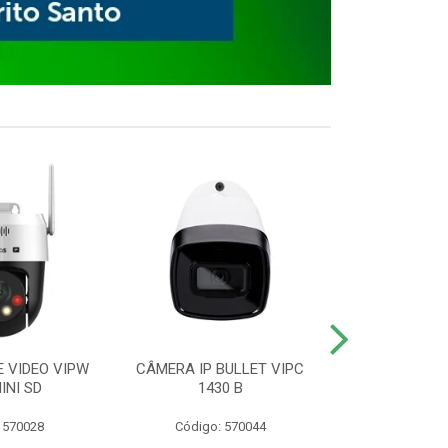
E VIDEO VIPW
CÂMERA IP BULLET VIPC
GRAVADOR 
INI SD
1430 B
MHDX 3
 570028
Código: 570044
Código: