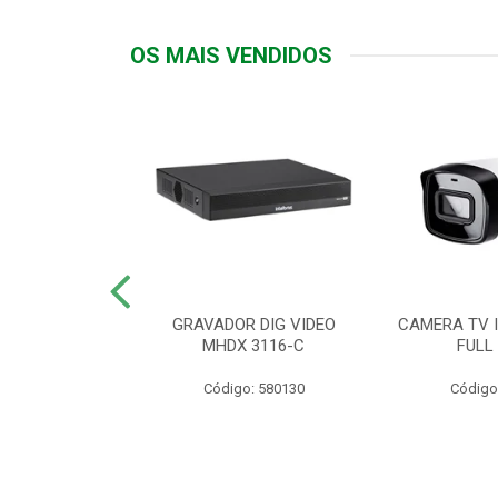
OS MAIS VENDIDOS
TTIV 600VA-
GRAVADOR DIG VIDEO
CAMERA TV I
20V
MHDX 3116-C
FULL
: 822200
Código: 580130
Código