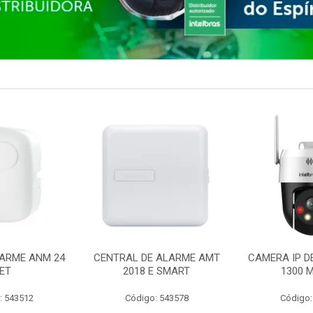
ARME ANM 24
CENTRAL DE ALARME AMT
CAMERA IP D
ET
2018 E SMART
1300 M
: 543512
Código: 543578
Código: