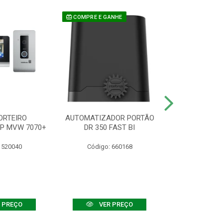
COMPRE E GANHE
ORTEIRO
AUTOMATIZADOR PORTÃO
SENSOR ATIVO
IP MVW 7070+
DR 350 FAST BI
 520040
Código: 660168
Código:
 PREÇO
VER PREÇO
VER