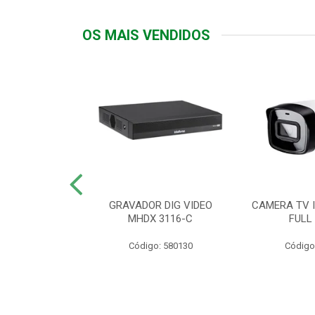
OS MAIS VENDIDOS
TTIV 600VA-
GRAVADOR DIG VIDEO
CAMERA TV I
20V
MHDX 3116-C
FULL
: 822200
Código: 580130
Código