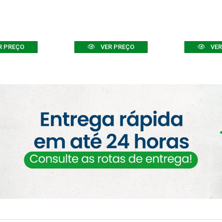
R PREÇO
VER PREÇO
VER