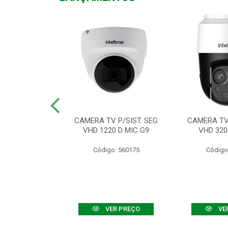
TV VHD 3520 D
CAMERA TV P/SIST. SEG
CAMERA TV 
 COLOR+
VHD 1220 D MIC G9
VHD 320
: 560108
Código: 560175
Código
R PREÇO
VER PREÇO
VE