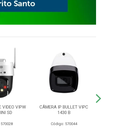
E VIDEO VIPW
CÂMERA IP BULLET VIPC
GRAVADOR 
INI SD
1430 B
MHDX 3
 570028
Código: 570044
Código: