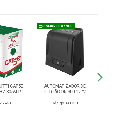
COMPRE E GANHE
UTTI CAT5E
AUTOMATIZADOR DE
CAMERA P/ S
HZ 305M PT
PORTÃO DR 300 127V
1220 BU
: 2463
Código: 660301
Código: