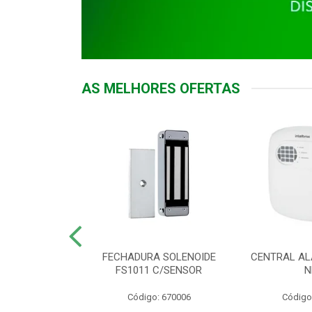
AS MELHORES OFERTAS
DOR ACESSO
FECHADURA SOLENOIDE
CENTRAL AL
 5531 MF EX
FS1011 C/SENSOR
N
: 900018
Código: 670006
Código