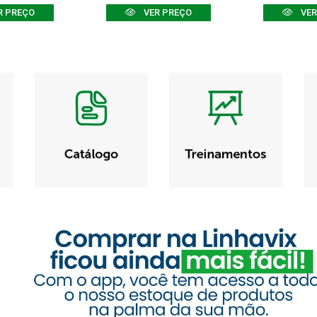
R PREÇO
VER PREÇO
VER