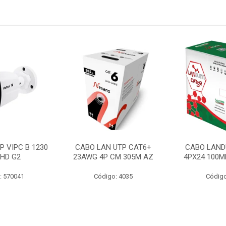
P VIPC B 1230
CABO LAN UTP CAT6+
CABO LAND
 HD G2
23AWG 4P CM 305M AZ
4PX24 100M
: 570041
Código: 4035
Código