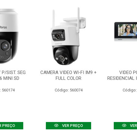
P/SIST. SEG
CAMERA VIDEO WI-FI IM9 +
VIDEO P
6 MINI SD
FULL COLOR
RESIDENCIAL 
: 560174
Código: 560074
Código:
R PREÇO
VER PREÇO
VER