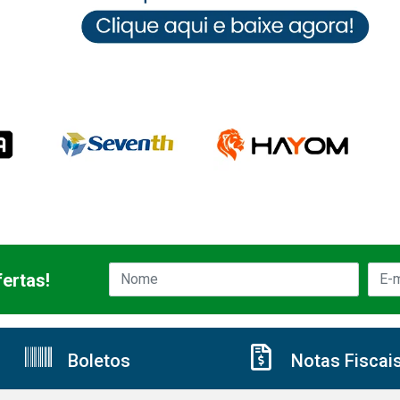
ertas!
Boletos
Notas Fiscai