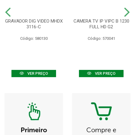
GRAVADOR DIG VIDEO MHDX
CAMERA TV IP VIPC B 1230
3116-C
FULL HD G2
Código: 580130
Código: 570041
VER PREÇO
VER PREÇO