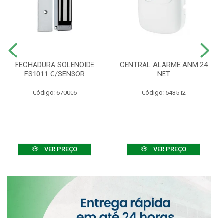
FECHADURA SOLENOIDE
CENTRAL ALARME ANM 24
FS1011 C/SENSOR
NET
Código: 670006
Código: 543512
VER PREÇO
VER PREÇO