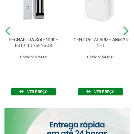
FECHADURA SOLENOIDE
CENTRAL ALARME ANM 24
FS1011 C/SENSOR
NET
Código: 670006
Código: 543512
VER PREÇO
VER PREÇO