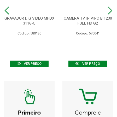
GRAVADOR DIG VIDEO MHDX
CAMERA TV IP VIPC B 1230
3116-C
FULL HD G2
Código: 580130
Código: 570041
VER PREÇO
VER PREÇO