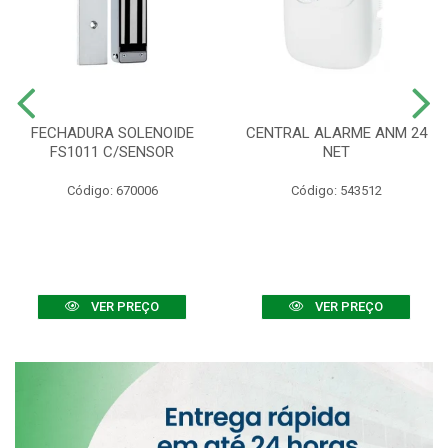
FECHADURA SOLENOIDE
CENTRAL ALARME ANM 24
FS1011 C/SENSOR
NET
Código: 670006
Código: 543512
VER PREÇO
VER PREÇO