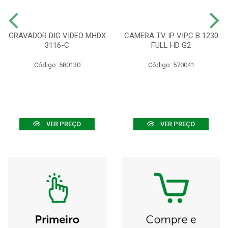
GRAVADOR DIG VIDEO MHDX
CAMERA TV IP VIPC B 1230
3116-C
FULL HD G2
Código: 580130
Código: 570041
VER PREÇO
VER PREÇO