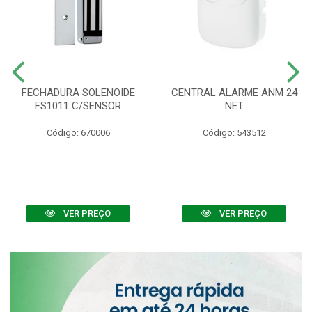
FECHADURA SOLENOIDE
CENTRAL ALARME ANM 24
FS1011 C/SENSOR
NET
Código: 670006
Código: 543512
VER PREÇO
VER PREÇO