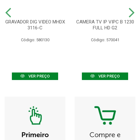
GRAVADOR DIG VIDEO MHDX
CAMERA TV IP VIPC B 1230
3116-C
FULL HD G2
Código: 580130
Código: 570041
VER PREÇO
VER PREÇO