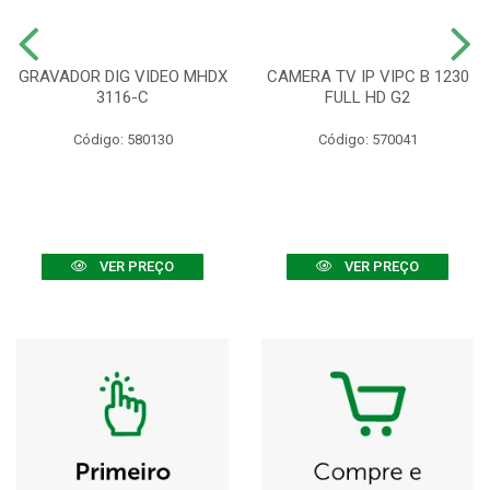
GRAVADOR DIG VIDEO MHDX
CAMERA TV IP VIPC B 1230
3116-C
FULL HD G2
Código: 580130
Código: 570041
VER PREÇO
VER PREÇO