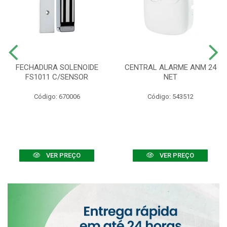
FECHADURA SOLENOIDE
CENTRAL ALARME ANM 24
FS1011 C/SENSOR
NET
Código: 670006
Código: 543512
VER PREÇO
VER PREÇO