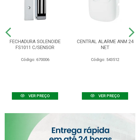
FECHADURA SOLENOIDE
CENTRAL ALARME ANM 24
FS1011 C/SENSOR
NET
Código: 670006
Código: 543512
VER PREÇO
VER PREÇO