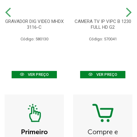
GRAVADOR DIG VIDEO MHDX
CAMERA TV IP VIPC B 1230
3116-C
FULL HD G2
Código: 580130
Código: 570041
VER PREÇO
VER PREÇO