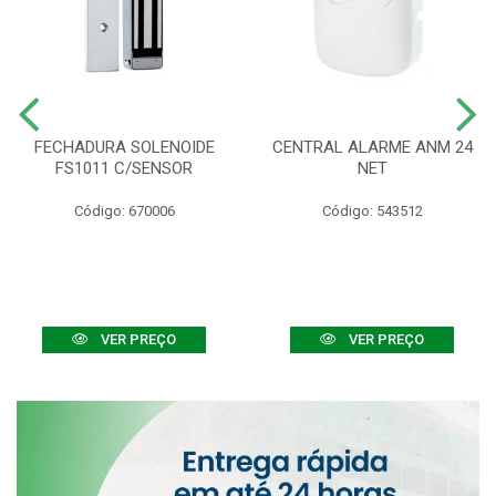
FECHADURA SOLENOIDE
CENTRAL ALARME ANM 24
FS1011 C/SENSOR
NET
Código: 670006
Código: 543512
VER PREÇO
VER PREÇO