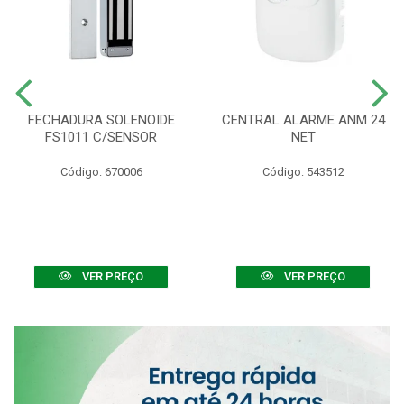
FECHADURA SOLENOIDE
CENTRAL ALARME ANM 24
FS1011 C/SENSOR
NET
Código: 670006
Código: 543512
VER PREÇO
VER PREÇO