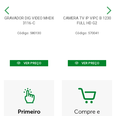
GRAVADOR DIG VIDEO MHDX
CAMERA TV IP VIPC B 1230
3116-C
FULL HD G2
Código: 580130
Código: 570041
VER PREÇO
VER PREÇO