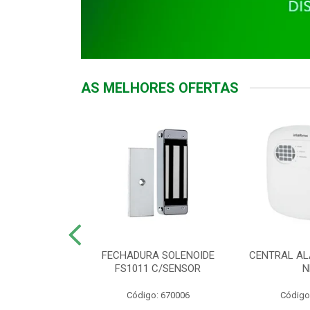
AS MELHORES OFERTAS
DOR ACESSO
FECHADURA SOLENOIDE
CENTRAL AL
 5531 MF EX
FS1011 C/SENSOR
N
: 900018
Código: 670006
Código