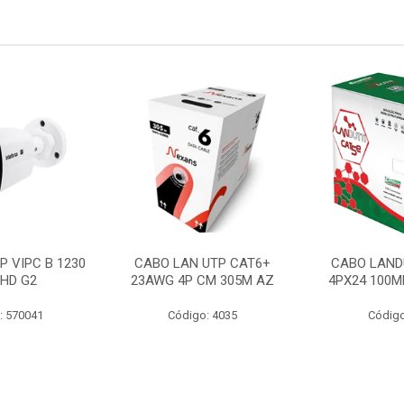
P VIPC B 1230
CABO LAN UTP CAT6+
CABO LAND
 HD G2
23AWG 4P CM 305M AZ
4PX24 100M
: 570041
Código: 4035
Código