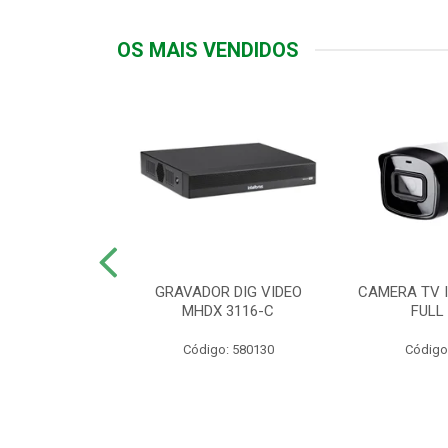
OS MAIS VENDIDOS
TTIV 600VA-
GRAVADOR DIG VIDEO
CAMERA TV I
20V
MHDX 3116-C
FULL
: 822200
Código: 580130
Código