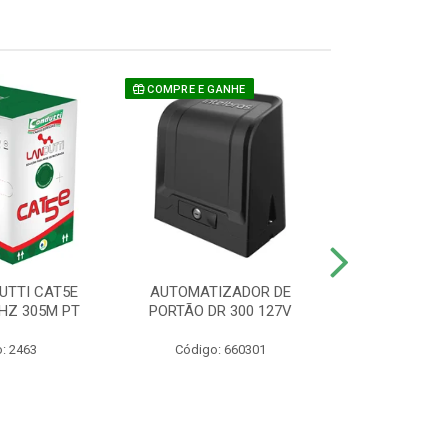
COMPRE E GANHE
UTTI CAT5E
AUTOMATIZADOR DE
CAMERA P/ S
HZ 305M PT
PORTÃO DR 300 127V
1220 BU
: 2463
Código: 660301
Código: