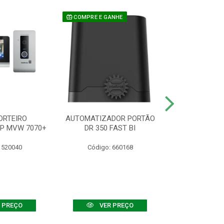
COMPRE E GANHE
ORTEIRO
AUTOMATIZADOR PORTÃO
SENSOR ATIVO
IP MVW 7070+
DR 350 FAST BI
 520040
Código: 660168
Código:
 PREÇO
VER PREÇO
VER