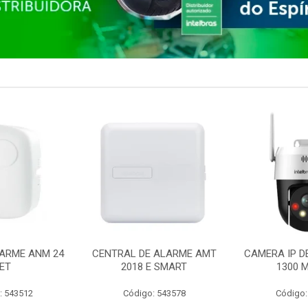
ARME ANM 24
CENTRAL DE ALARME AMT
CAMERA IP D
ET
2018 E SMART
1300 M
: 543512
Código: 543578
Código: