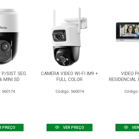
P/SIST. SEG
CAMERA VIDEO WI-FI IM9 +
VIDEO P
6 MINI SD
FULL COLOR
RESIDENCIAL 
: 560174
Código: 560074
Código:
R PREÇO
VER PREÇO
VER