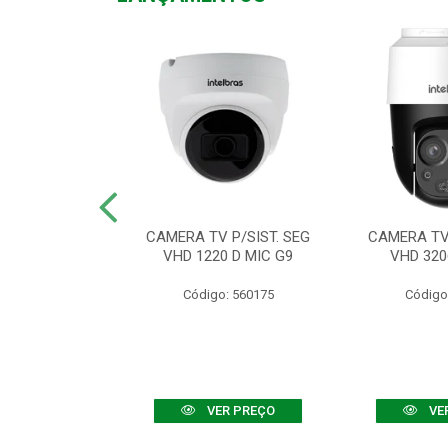
TV VHD 3520 D
CAMERA TV P/SIST. SEG
CAMERA TV 
 COLOR+
VHD 1220 D MIC G9
VHD 320
: 560108
Código: 560175
Código
R PREÇO
VER PREÇO
VE