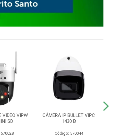
E VIDEO VIPW
CÂMERA IP BULLET VIPC
GRAVADOR 
INI SD
1430 B
MHDX 3
 570028
Código: 570044
Código: