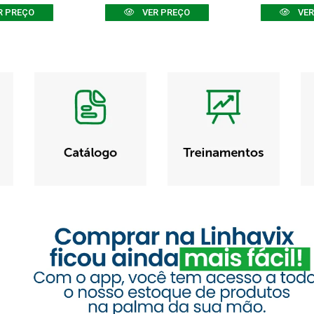
R PREÇO
VER PREÇO
VER