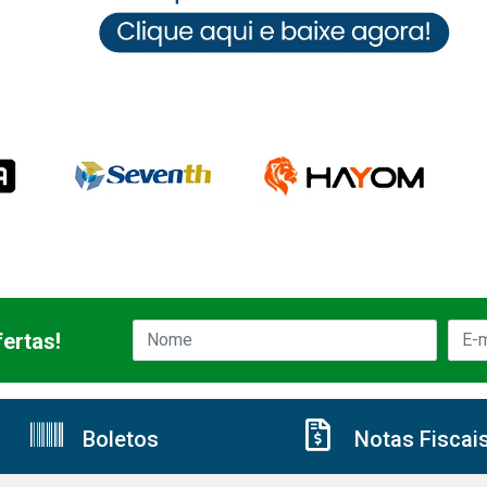
ertas!
Boletos
Notas Fiscai