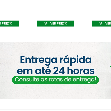
R PREÇO
VER PREÇO
VER