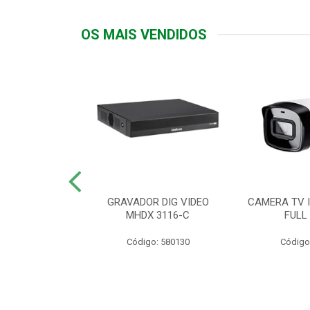
OS MAIS VENDIDOS
TTIV 600VA-
GRAVADOR DIG VIDEO
CAMERA TV I
20V
MHDX 3116-C
FULL
: 822200
Código: 580130
Código