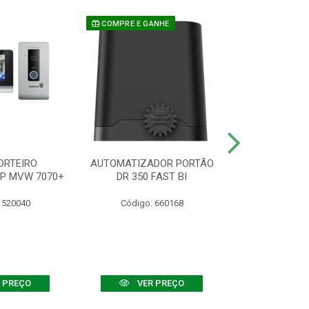
COMPRE E GANHE
ORTEIRO
AUTOMATIZADOR PORTÃO
SENSOR ATIVO
IP MVW 7070+
DR 350 FAST BI
 520040
Código: 660168
Código:
 PREÇO
VER PREÇO
VER