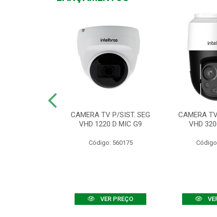
TV VHD 3520 D
CAMERA TV P/SIST. SEG
CAMERA TV 
 COLOR+
VHD 1220 D MIC G9
VHD 320
: 560108
Código: 560175
Código
R PREÇO
VER PREÇO
VE