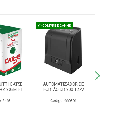
COMPRE E GANHE
UTTI CAT5E
AUTOMATIZADOR DE
CAMERA P/ S
HZ 305M PT
PORTÃO DR 300 127V
1220 BU
: 2463
Código: 660301
Código: