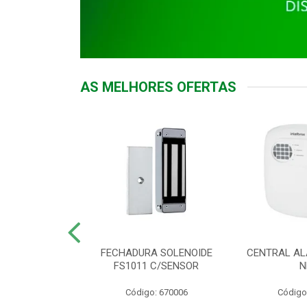
AS MELHORES OFERTAS
DOR ACESSO
FECHADURA SOLENOIDE
CENTRAL AL
 5531 MF EX
FS1011 C/SENSOR
N
: 900018
Código: 670006
Código