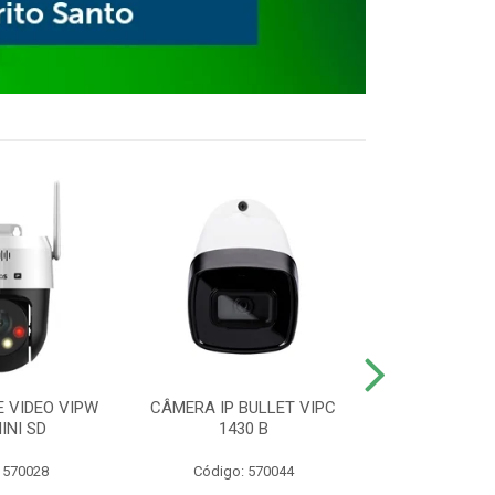
E VIDEO VIPW
CÂMERA IP BULLET VIPC
GRAVADOR 
INI SD
1430 B
MHDX 3
 570028
Código: 570044
Código: