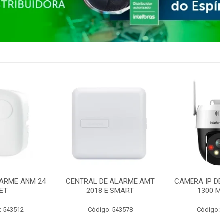
ARME ANM 24
CENTRAL DE ALARME AMT
CAMERA IP D
ET
2018 E SMART
1300 M
: 543512
Código: 543578
Código: