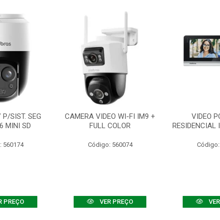
P/SIST. SEG
CAMERA VIDEO WI-FI IM9 +
VIDEO P
6 MINI SD
FULL COLOR
RESIDENCIAL 
: 560174
Código: 560074
Código:
R PREÇO
VER PREÇO
VER