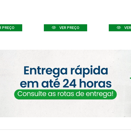
R PREÇO
VER PREÇO
VER