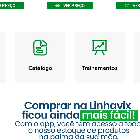
R PREÇO
VER PREÇO
VER