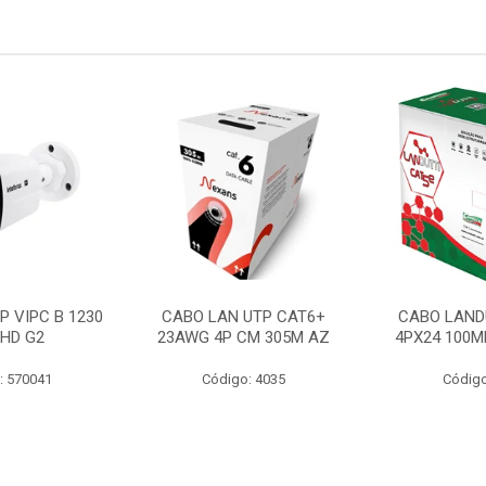
P VIPC B 1230
CABO LAN UTP CAT6+
CABO LAND
 HD G2
23AWG 4P CM 305M AZ
4PX24 100M
: 570041
Código: 4035
Código