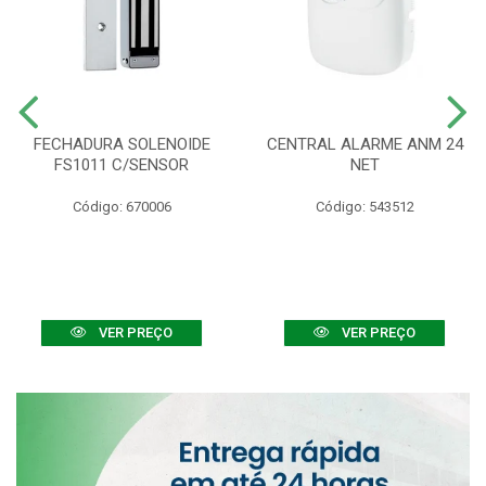
FECHADURA SOLENOIDE
CENTRAL ALARME ANM 24
FS1011 C/SENSOR
NET
Código: 670006
Código: 543512
VER PREÇO
VER PREÇO