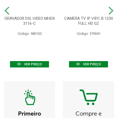
GRAVADOR DIG VIDEO MHDX
CAMERA TV IP VIPC B 1230
3116-C
FULL HD G2
Código: 580130
Código: 570041
VER PREÇO
VER PREÇO