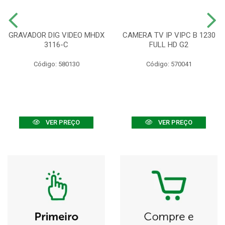
GRAVADOR DIG VIDEO MHDX
CAMERA TV IP VIPC B 1230
3116-C
FULL HD G2
Código: 580130
Código: 570041
VER PREÇO
VER PREÇO