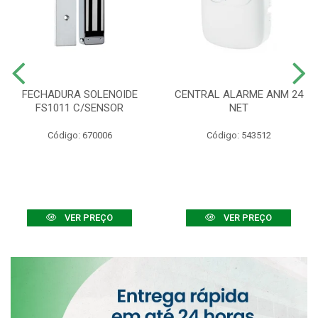
FECHADURA SOLENOIDE
CENTRAL ALARME ANM 24
FS1011 C/SENSOR
NET
Código: 670006
Código: 543512
VER PREÇO
VER PREÇO