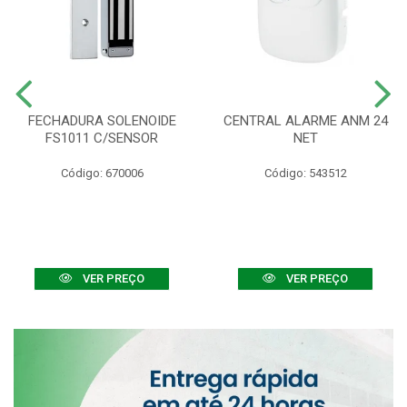
FECHADURA SOLENOIDE
CENTRAL ALARME ANM 24
FS1011 C/SENSOR
NET
Código: 670006
Código: 543512
VER PREÇO
VER PREÇO