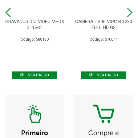
GRAVADOR DIG VIDEO MHDX
CAMERA TV IP VIPC B 1230
3116-C
FULL HD G2
Código: 580130
Código: 570041
VER PREÇO
VER PREÇO