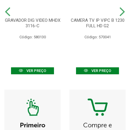
GRAVADOR DIG VIDEO MHDX
CAMERA TV IP VIPC B 1230
3116-C
FULL HD G2
Código: 580130
Código: 570041
VER PREÇO
VER PREÇO