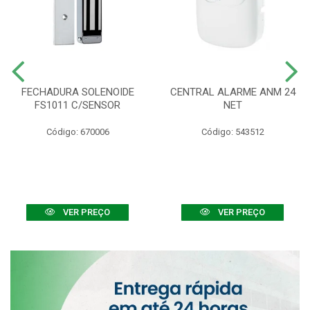
FECHADURA SOLENOIDE
CENTRAL ALARME ANM 24
FS1011 C/SENSOR
NET
Código: 670006
Código: 543512
VER PREÇO
VER PREÇO