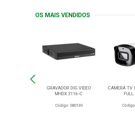
OS MAIS VENDIDOS
TTIV 600VA-
GRAVADOR DIG VIDEO
CAMERA TV I
20V
MHDX 3116-C
FULL
: 822200
Código: 580130
Código