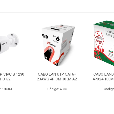
P VIPC B 1230
CABO LAN UTP CAT6+
CABO LAND
 HD G2
23AWG 4P CM 305M AZ
4PX24 100M
: 570041
Código: 4035
Código