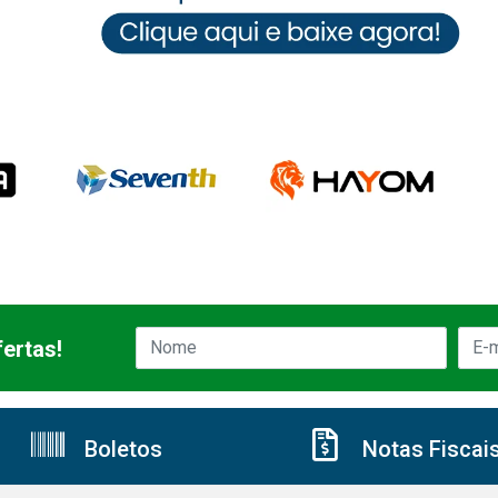
ertas!
Boletos
Notas Fiscai