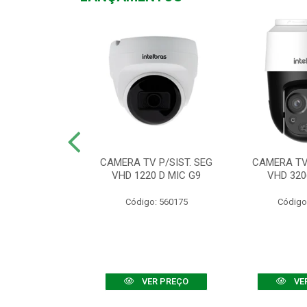
TV VHD 3520 D
CAMERA TV P/SIST. SEG
CAMERA TV 
 COLOR+
VHD 1220 D MIC G9
VHD 320
: 560108
Código: 560175
Código
R PREÇO
VER PREÇO
VE