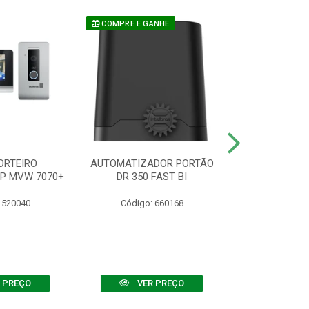
COMPRE E GANHE
ORTEIRO
AUTOMATIZADOR PORTÃO
SENSOR ATIVO
IP MVW 7070+
DR 350 FAST BI
 520040
Código: 660168
Código:
 PREÇO
VER PREÇO
VER