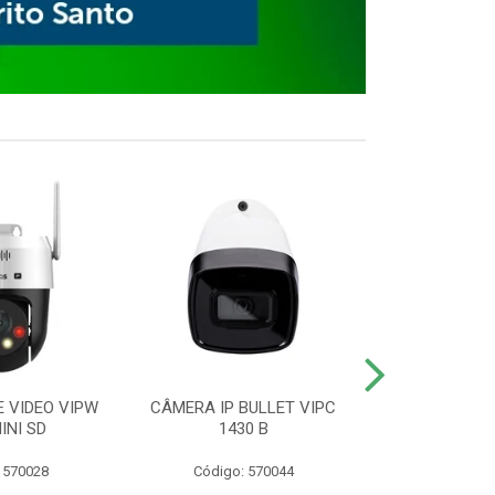
E VIDEO VIPW
CÂMERA IP BULLET VIPC
GRAVADOR 
INI SD
1430 B
MHDX 3
 570028
Código: 570044
Código: