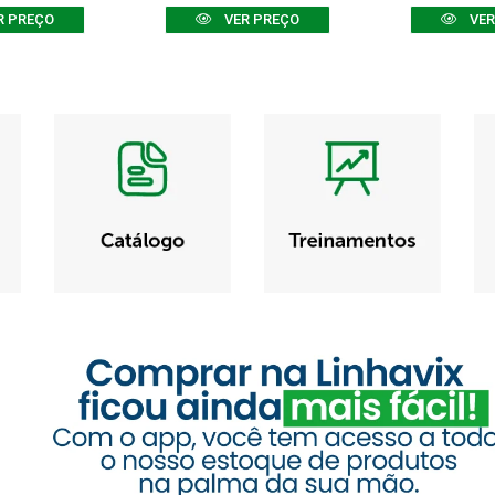
R PREÇO
VER PREÇO
VER