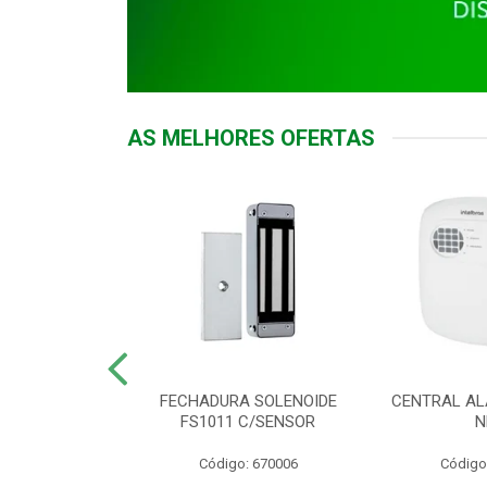
AS MELHORES OFERTAS
DOR ACESSO
FECHADURA SOLENOIDE
CENTRAL AL
 5531 MF EX
FS1011 C/SENSOR
N
: 900018
Código: 670006
Código