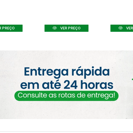
R PREÇO
VER PREÇO
VER