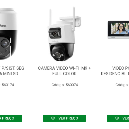
P/SIST. SEG
CAMERA VIDEO WI-FI IM9 +
VIDEO P
6 MINI SD
FULL COLOR
RESIDENCIAL 
: 560174
Código: 560074
Código:
R PREÇO
VER PREÇO
VER