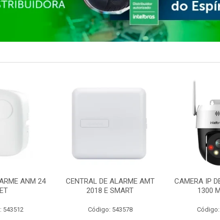
ARME ANM 24
CENTRAL DE ALARME AMT
CAMERA IP D
ET
2018 E SMART
1300 M
: 543512
Código: 543578
Código: