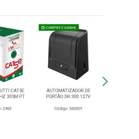
COMPRE E GANHE
UTTI CAT5E
AUTOMATIZADOR DE
CAMERA P/ S
HZ 305M PT
PORTÃO DR 300 127V
1220 BU
: 2463
Código: 660301
Código: