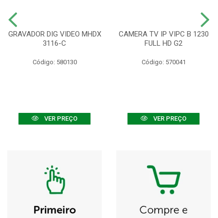
GRAVADOR DIG VIDEO MHDX
CAMERA TV IP VIPC B 1230
3116-C
FULL HD G2
Código: 580130
Código: 570041
VER PREÇO
VER PREÇO