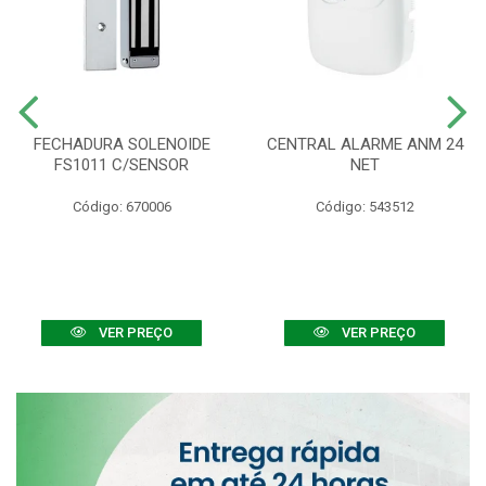
FECHADURA SOLENOIDE
CENTRAL ALARME ANM 24
FS1011 C/SENSOR
NET
Código: 670006
Código: 543512
VER PREÇO
VER PREÇO