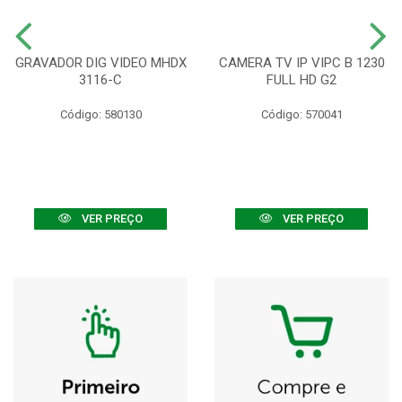
GRAVADOR DIG VIDEO MHDX
CAMERA TV IP VIPC B 1230
3116-C
FULL HD G2
Código: 580130
Código: 570041
VER PREÇO
VER PREÇO