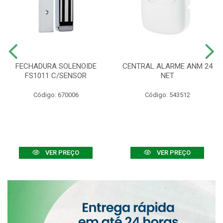
FECHADURA SOLENOIDE
CENTRAL ALARME ANM 24
FS1011 C/SENSOR
NET
Código: 670006
Código: 543512
VER PREÇO
VER PREÇO