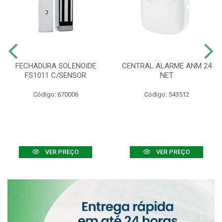
FECHADURA SOLENOIDE
CENTRAL ALARME ANM 24
FS1011 C/SENSOR
NET
Código: 670006
Código: 543512
VER PREÇO
VER PREÇO