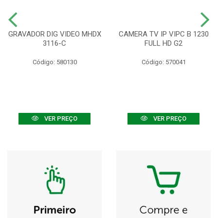
GRAVADOR DIG VIDEO MHDX
CAMERA TV IP VIPC B 1230
3116-C
FULL HD G2
Código: 580130
Código: 570041
VER PREÇO
VER PREÇO