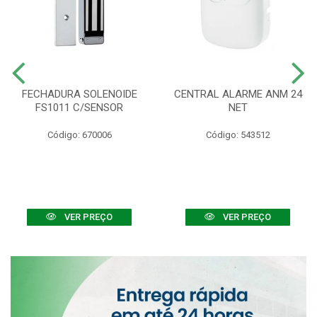
FECHADURA SOLENOIDE
CENTRAL ALARME ANM 24
FS1011 C/SENSOR
NET
Código: 670006
Código: 543512
VER PREÇO
VER PREÇO