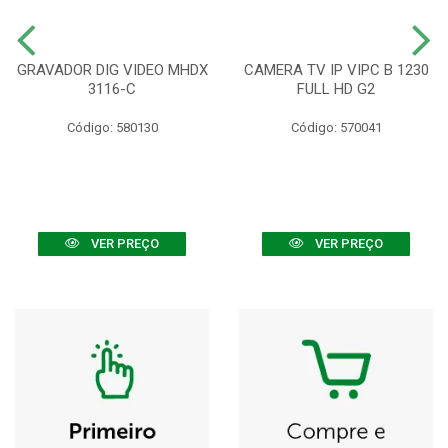
GRAVADOR DIG VIDEO MHDX
CAMERA TV IP VIPC B 1230
3116-C
FULL HD G2
Código: 580130
Código: 570041
VER PREÇO
VER PREÇO