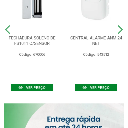
FECHADURA SOLENOIDE
CENTRAL ALARME ANM 24
FS1011 C/SENSOR
NET
Código: 670006
Código: 543512
VER PREÇO
VER PREÇO