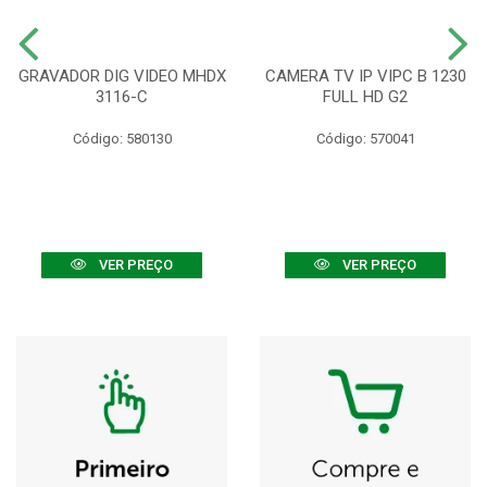
GRAVADOR DIG VIDEO MHDX
CAMERA TV IP VIPC B 1230
3116-C
FULL HD G2
Código: 580130
Código: 570041
VER PREÇO
VER PREÇO