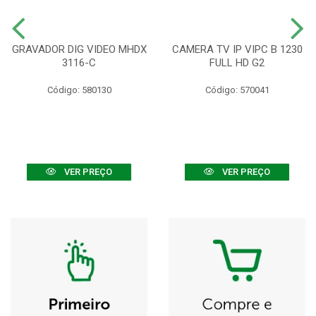
GRAVADOR DIG VIDEO MHDX
CAMERA TV IP VIPC B 1230
3116-C
FULL HD G2
Código: 580130
Código: 570041
VER PREÇO
VER PREÇO