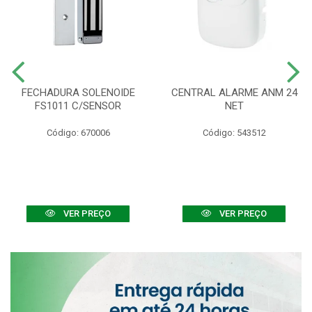
FECHADURA SOLENOIDE
CENTRAL ALARME ANM 24
FS1011 C/SENSOR
NET
Código: 670006
Código: 543512
VER PREÇO
VER PREÇO