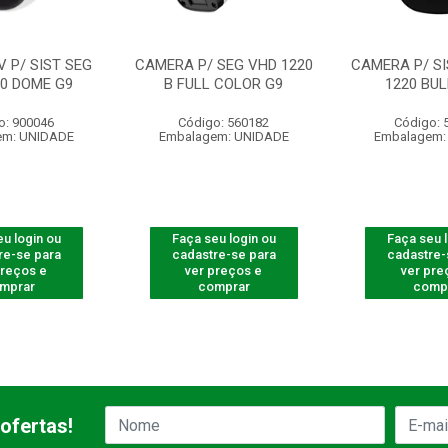
 P/ SIST SEG
CAMERA P/ SEG VHD 1220
CAMERA P/ SI
20 DOME G9
B FULL COLOR G9
1220 BUL
o: 900046
Código: 560182
Código: 
em: UNIDADE
Embalagem: UNIDADE
Embalagem:
u login ou
Faça seu login ou
Faça seu 
re-se para
cadastre-se para
cadastre-
preços e
ver preços e
ver pre
mprar
comprar
comp
ofertas!