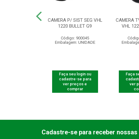
E TV P/ SIST. DE
CAMERA P/ SIST SEG VHL
CAMERA TV
 .VHL 1120 B
1220 BULLET G9
VHL 12
digo: 565299
Código: 900045
Códig
agem: UNIDADE
Embalagem: UNIDADE
Embalag
 seu login ou
Faça seu login ou
Faça se
astre-se para
cadastre-se para
cadast
er preços e
ver preços e
ver 
comprar
comprar
co
Cadastre-se para receber nossas 