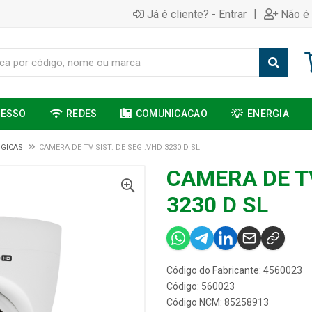
|
Já é cliente? - Entrar
Não é 
CESSO
REDES
COMUNICACAO
ENERGIA
GICAS
CAMERA DE TV SIST. DE SEG .VHD 3230 D SL
CAMERA DE TV
3230 D SL
Código do Fabricante: 4560023
Código: 560023
Código NCM: 85258913