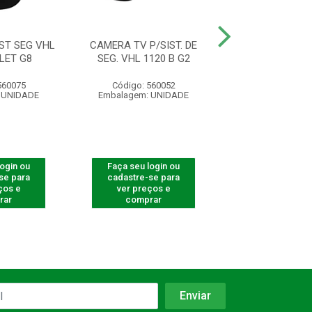
ST SEG VHL
CAMERA TV P/SIST. DE
CAMERA DE TV P/
LET G8
SEG. VHL 1120 B G2
SEG .VHL 11
560075
Código: 560052
Código: 565
 UNIDADE
Embalagem: UNIDADE
Embalagem: U
login ou
Faça seu login ou
Faça seu log
se para
cadastre-se para
cadastre-se 
ços e
ver preços e
ver preços
rar
comprar
comprar