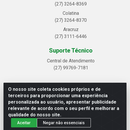
(27) 3264-8369
Colatina
(27) 3264-8370
Aracruz
(27) 3111-6446
Suporte Técnico
Central de Atendimento
(27) 99769-7181
O nosso site coleta cookies próprios e de
Linhavix Distribuidora LTDA - Avenida Alegre, 2521 -
terceiros para proporcionar uma experiência
Quadra314 Lote 05 e 07 - Shell, Linhares/ES - CEP
personalizada ao usuário, apresentar publicidade
29.901-605 - CNPJ 20.857.514/0001-75
relevante de acordo com o seu perfil e melhorar a
qualidade do nosso site.
Aceitar
Negar não essenciais