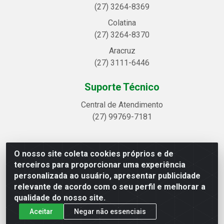
(27) 3264-8369
Colatina
(27) 3264-8370
Aracruz
(27) 3111-6446
Suporte Técnico
Central de Atendimento
(27) 99769-7181
O nosso site coleta cookies próprios e de
Linhavix Distribuidora LTDA - Avenida Alegre, 2521 -
terceiros para proporcionar uma experiência
Quadra314 Lote 05 e 07 - Shell, Linhares/ES - CEP
personalizada ao usuário, apresentar publicidade
29.901-605 - CNPJ 20.857.514/0001-75
relevante de acordo com o seu perfil e melhorar a
qualidade do nosso site.
Aceitar
Negar não essenciais