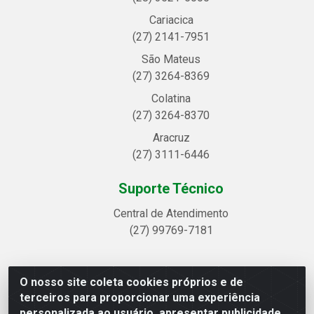
Cariacica
(27) 2141-7951
São Mateus
(27) 3264-8369
Colatina
(27) 3264-8370
Aracruz
(27) 3111-6446
Suporte Técnico
Central de Atendimento
(27) 99769-7181
O nosso site coleta cookies próprios e de
Linhavix Distribuidora LTDA - Avenida Alegre, 2521 -
terceiros para proporcionar uma experiência
Quadra314 Lote 05 e 07 - Shell, Linhares/ES - CEP
personalizada ao usuário, apresentar publicidade