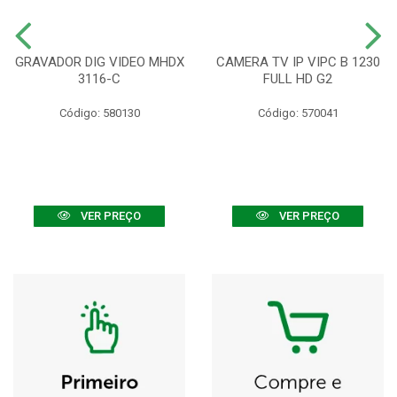
GRAVADOR DIG VIDEO MHDX
CAMERA TV IP VIPC B 1230
3116-C
FULL HD G2
Código: 580130
Código: 570041
VER PREÇO
VER PREÇO