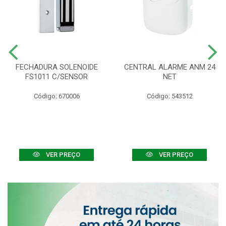
FECHADURA SOLENOIDE
CENTRAL ALARME ANM 24
FS1011 C/SENSOR
NET
Código: 670006
Código: 543512
VER PREÇO
VER PREÇO