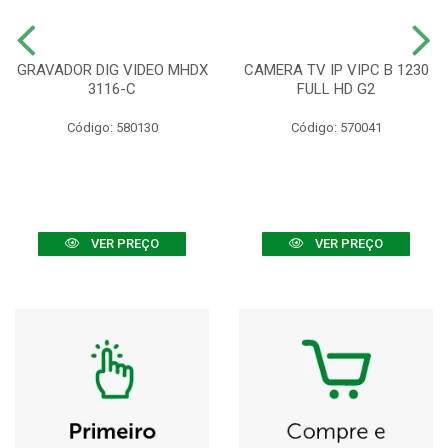
GRAVADOR DIG VIDEO MHDX
CAMERA TV IP VIPC B 1230
3116-C
FULL HD G2
Código: 580130
Código: 570041
VER PREÇO
VER PREÇO