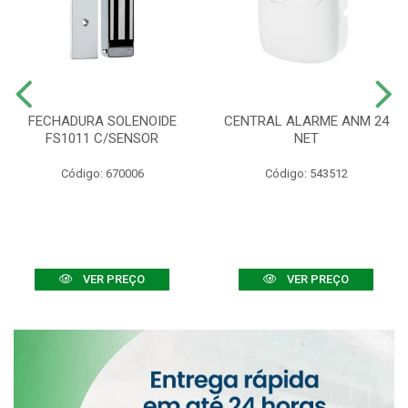
FECHADURA SOLENOIDE
CENTRAL ALARME ANM 24
FS1011 C/SENSOR
NET
Código: 670006
Código: 543512
VER PREÇO
VER PREÇO