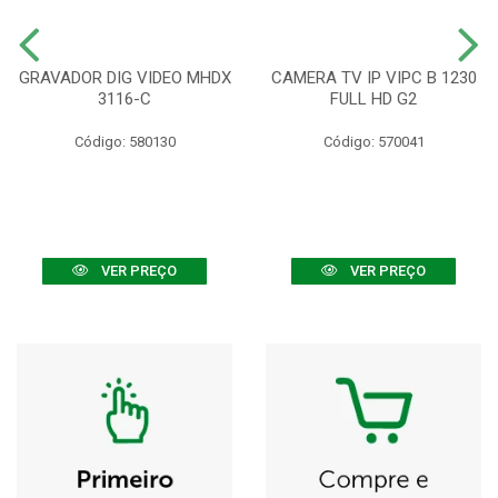
GRAVADOR DIG VIDEO MHDX
CAMERA TV IP VIPC B 1230
3116-C
FULL HD G2
Código: 580130
Código: 570041
VER PREÇO
VER PREÇO