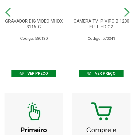
GRAVADOR DIG VIDEO MHDX
CAMERA TV IP VIPC B 1230
3116-C
FULL HD G2
Código: 580130
Código: 570041
VER PREÇO
VER PREÇO