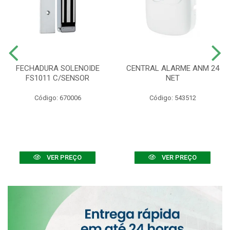
FECHADURA SOLENOIDE
CENTRAL ALARME ANM 24
FS1011 C/SENSOR
NET
Código: 670006
Código: 543512
VER PREÇO
VER PREÇO