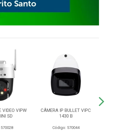
E VIDEO VIPW
CÂMERA IP BULLET VIPC
GRAVADOR 
INI SD
1430 B
MHDX 3
 570028
Código: 570044
Código: