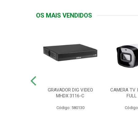
OS MAIS VENDIDOS
TTIV 600VA-
GRAVADOR DIG VIDEO
CAMERA TV I
20V
MHDX 3116-C
FULL
: 822200
Código: 580130
Código