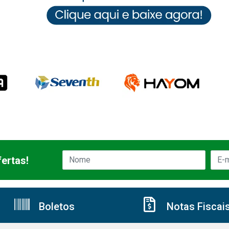
ertas!
Boletos
Notas Fiscai