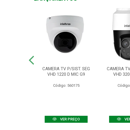
TV VHD 3520 D
CAMERA TV P/SIST. SEG
CAMERA TV 
 COLOR+
VHD 1220 D MIC G9
VHD 320
: 560108
Código: 560175
Código
R PREÇO
VER PREÇO
VE