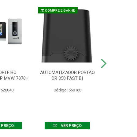
COMPRE E GANHE
ORTEIRO
AUTOMATIZADOR PORTÃO
SENSOR ATIVO
IP MVW 7070+
DR 350 FAST BI
 520040
Código: 660168
Código:
 PREÇO
VER PREÇO
VER