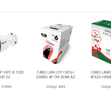
P VIPC B 1230
CABO LAN UTP CAT6+
CABO LAND
 HD G2
23AWG 4P CM 305M AZ
4PX24 100M
: 570041
Código: 4035
Código