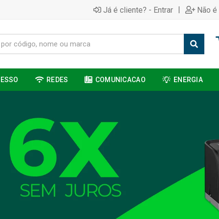
|
Já é cliente? - Entrar
Não é 
CESSO
REDES
COMUNICACAO
ENERGIA