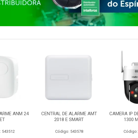
ARME ANM 24
CENTRAL DE ALARME AMT
CAMERA IP D
ET
2018 E SMART
1300 M
: 543512
Código: 543578
Código: