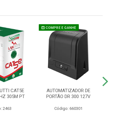
COMPRE E GANHE
UTTI CAT5E
AUTOMATIZADOR DE
CAMERA P/ S
HZ 305M PT
PORTÃO DR 300 127V
1220 BU
: 2463
Código: 660301
Código: