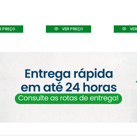
R PREÇO
VER PREÇO
VER