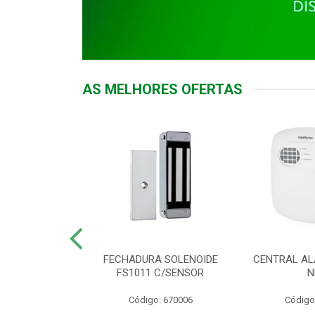
AS MELHORES OFERTAS
DOR ACESSO
FECHADURA SOLENOIDE
CENTRAL AL
 5531 MF EX
FS1011 C/SENSOR
N
: 900018
Código: 670006
Código