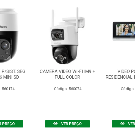
P/SIST. SEG
CAMERA VIDEO WI-FI IM9 +
VIDEO P
6 MINI SD
FULL COLOR
RESIDENCIAL 
: 560174
Código: 560074
Código:
R PREÇO
VER PREÇO
VER