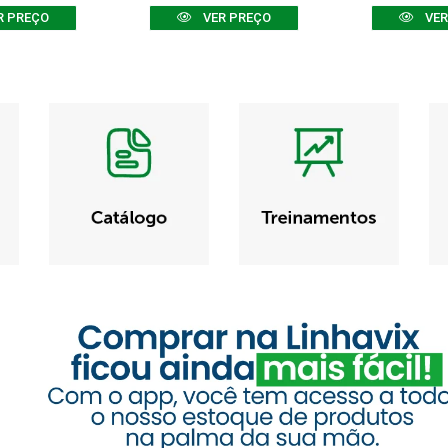
R PREÇO
VER PREÇO
VER