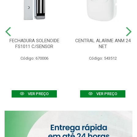
FECHADURA SOLENOIDE
CENTRAL ALARME ANM 24
FS1011 C/SENSOR
NET
Código: 670006
Código: 543512
VER PREÇO
VER PREÇO