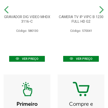
GRAVADOR DIG VIDEO MHDX
CAMERA TV IP VIPC B 1230
3116-C
FULL HD G2
Código: 580130
Código: 570041
VER PREÇO
VER PREÇO