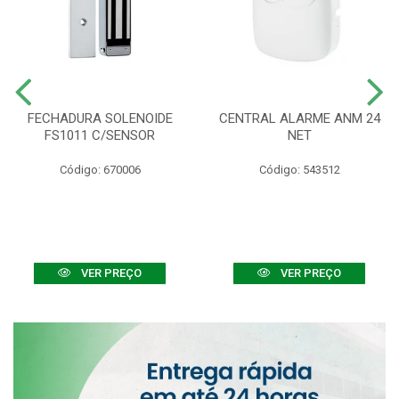
FECHADURA SOLENOIDE
CENTRAL ALARME ANM 24
FS1011 C/SENSOR
NET
Código: 670006
Código: 543512
VER PREÇO
VER PREÇO