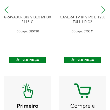
GRAVADOR DIG VIDEO MHDX
CAMERA TV IP VIPC B 1230
3116-C
FULL HD G2
Código: 580130
Código: 570041
VER PREÇO
VER PREÇO