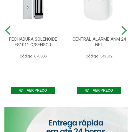
FECHADURA SOLENOIDE
CENTRAL ALARME ANM 24
FS1011 C/SENSOR
NET
Código: 670006
Código: 543512
VER PREÇO
VER PREÇO