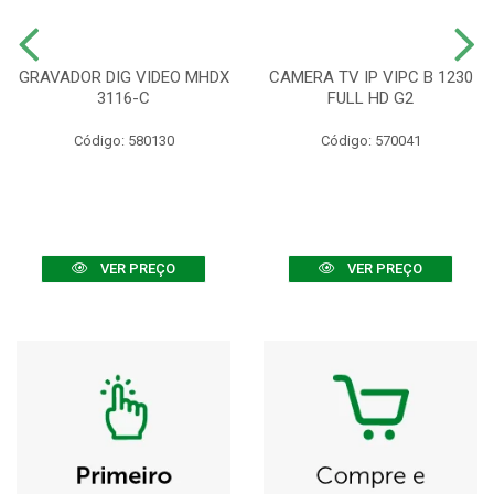
GRAVADOR DIG VIDEO MHDX
CAMERA TV IP VIPC B 1230
3116-C
FULL HD G2
Código: 580130
Código: 570041
VER PREÇO
VER PREÇO