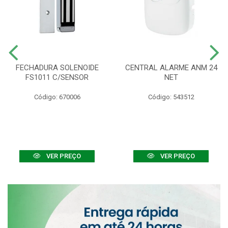
FECHADURA SOLENOIDE
CENTRAL ALARME ANM 24
FS1011 C/SENSOR
NET
Código: 670006
Código: 543512
VER PREÇO
VER PREÇO