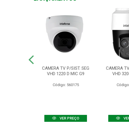
TV VHD 3520 D
CAMERA TV P/SIST. SEG
CAMERA TV 
 COLOR+
VHD 1220 D MIC G9
VHD 320
: 560108
Código: 560175
Código
R PREÇO
VER PREÇO
VE