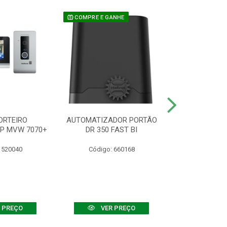
COMPRE E GANHE
ORTEIRO
AUTOMATIZADOR PORTÃO
SENSOR ATIVO
IP MVW 7070+
DR 350 FAST BI
 520040
Código: 660168
Código:
 PREÇO
VER PREÇO
VER