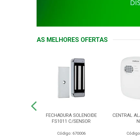
AS MELHORES OFERTAS
DOR ACESSO
FECHADURA SOLENOIDE
CENTRAL AL
 5531 MF EX
FS1011 C/SENSOR
N
: 900018
Código: 670006
Código