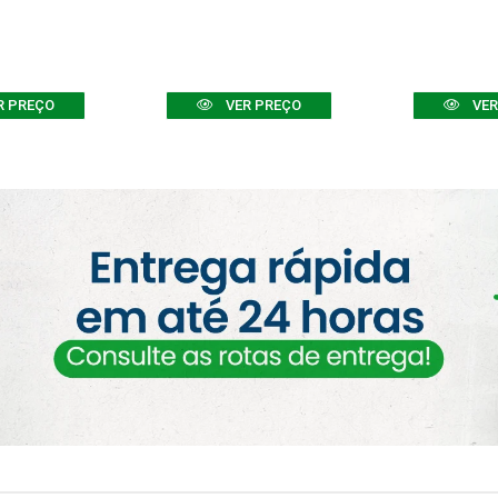
R PREÇO
VER PREÇO
VER