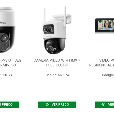
P/SIST. SEG
CAMERA VIDEO WI-FI IM9 +
VIDEO P
6 MINI SD
FULL COLOR
RESIDENCIAL 
: 560174
Código: 560074
Código:
R PREÇO
VER PREÇO
VER