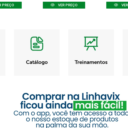
R PREÇO
VER PREÇO
VER