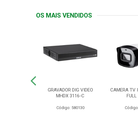
OS MAIS VENDIDOS
TTIV 600VA-
GRAVADOR DIG VIDEO
CAMERA TV I
20V
MHDX 3116-C
FULL
: 822200
Código: 580130
Código