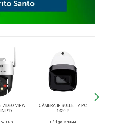
E VIDEO VIPW
CÂMERA IP BULLET VIPC
GRAVADOR 
INI SD
1430 B
MHDX 3
 570028
Código: 570044
Código: