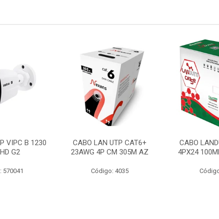
P VIPC B 1230
CABO LAN UTP CAT6+
CABO LAND
 HD G2
23AWG 4P CM 305M AZ
4PX24 100M
: 570041
Código: 4035
Código