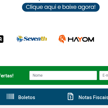
ertas!
Boletos
Notas Fiscai