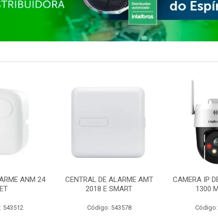
ARME ANM 24
CENTRAL DE ALARME AMT
CAMERA IP D
ET
2018 E SMART
1300 M
: 543512
Código: 543578
Código: