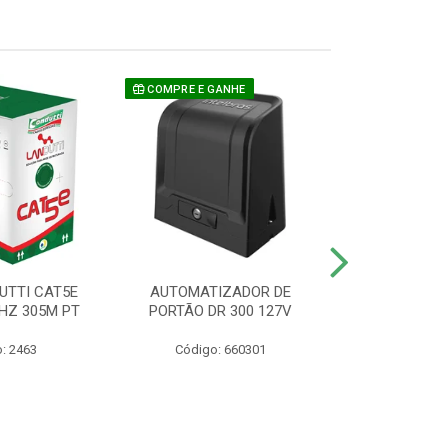
COMPRE E GANHE
UTTI CAT5E
AUTOMATIZADOR DE
CAMERA P/ S
HZ 305M PT
PORTÃO DR 300 127V
1220 BU
: 2463
Código: 660301
Código: