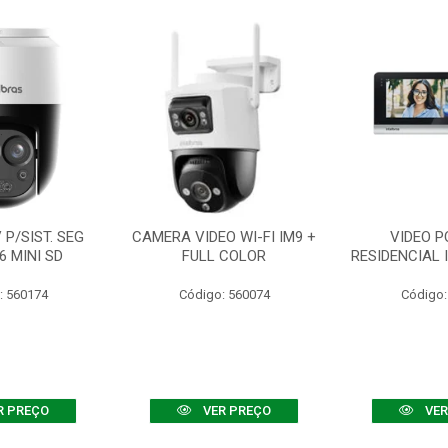
P/SIST. SEG
CAMERA VIDEO WI-FI IM9 +
VIDEO P
6 MINI SD
FULL COLOR
RESIDENCIAL 
: 560174
Código: 560074
Código:
R PREÇO
VER PREÇO
VER