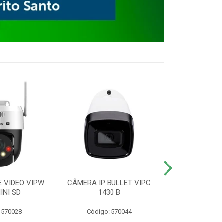
E VIDEO VIPW
CÂMERA IP BULLET VIPC
GRAVADOR 
INI SD
1430 B
MHDX 3
 570028
Código: 570044
Código: