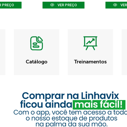
R PREÇO
VER PREÇO
VER