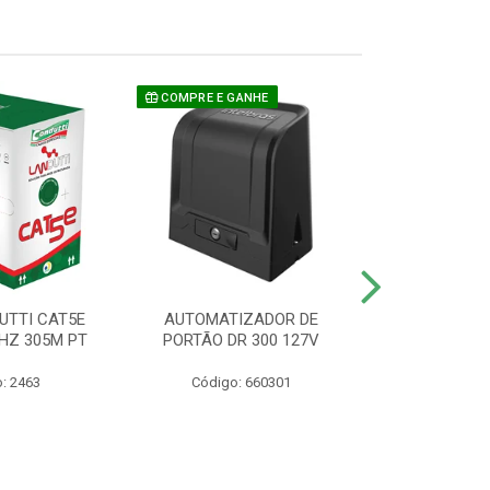
COMPRE E GANHE
UTTI CAT5E
AUTOMATIZADOR DE
CAMERA P/ S
HZ 305M PT
PORTÃO DR 300 127V
1220 BU
: 2463
Código: 660301
Código: