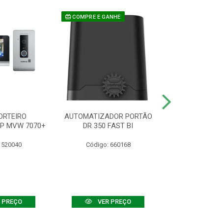
COMPRE E GANHE
ORTEIRO
AUTOMATIZADOR PORTÃO
SENSOR ATIVO
IP MVW 7070+
DR 350 FAST BI
 520040
Código: 660168
Código:
 PREÇO
VER PREÇO
VER