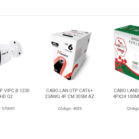
P VIPC B 1230
CABO LAN UTP CAT6+
CABO LAND
 HD G2
23AWG 4P CM 305M AZ
4PX24 100M
: 570041
Código: 4035
Código