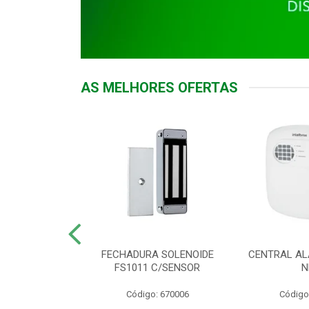
AS MELHORES OFERTAS
DOR ACESSO
FECHADURA SOLENOIDE
CENTRAL AL
 5531 MF EX
FS1011 C/SENSOR
N
: 900018
Código: 670006
Código