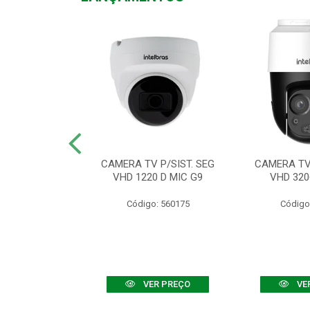
TV VHD 3520 D
CAMERA TV P/SIST. SEG
CAMERA TV 
 COLOR+
VHD 1220 D MIC G9
VHD 320
: 560108
Código: 560175
Código
R PREÇO
VER PREÇO
VE