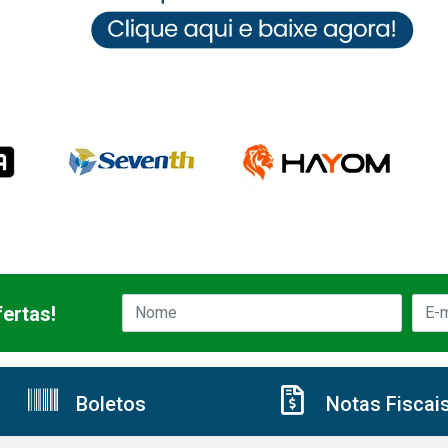
ertas!
Boletos
Notas Fiscai