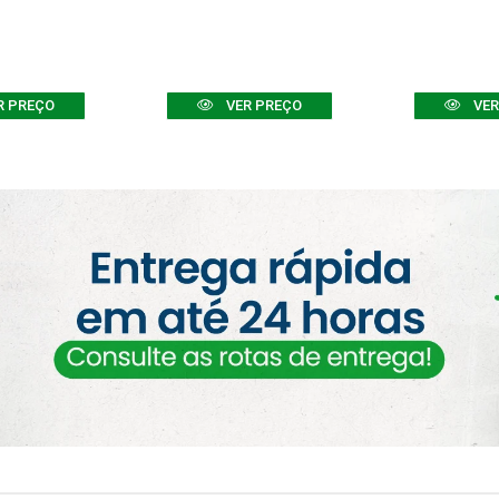
R PREÇO
VER PREÇO
VER