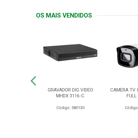
OS MAIS VENDIDOS
TTIV 600VA-
GRAVADOR DIG VIDEO
CAMERA TV I
20V
MHDX 3116-C
FULL
: 822200
Código: 580130
Código