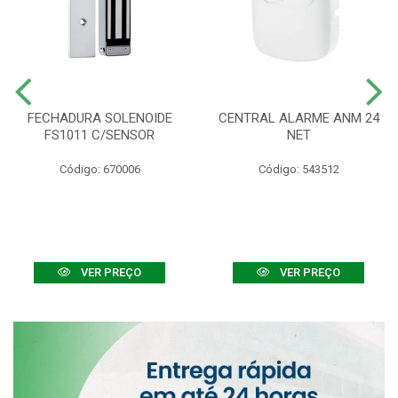
FECHADURA SOLENOIDE
CENTRAL ALARME ANM 24
FS1011 C/SENSOR
NET
Código: 670006
Código: 543512
VER PREÇO
VER PREÇO