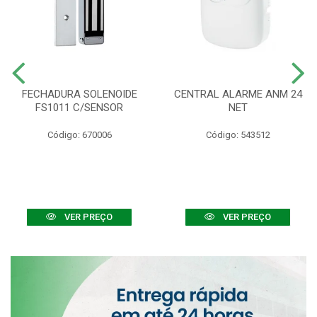
FECHADURA SOLENOIDE
CENTRAL ALARME ANM 24
FS1011 C/SENSOR
NET
Código: 670006
Código: 543512
VER PREÇO
VER PREÇO