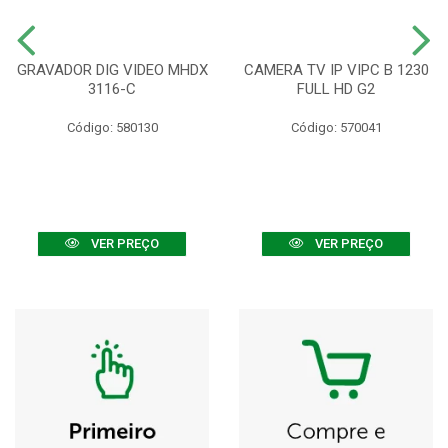
GRAVADOR DIG VIDEO MHDX
CAMERA TV IP VIPC B 1230
3116-C
FULL HD G2
Código: 580130
Código: 570041
VER PREÇO
VER PREÇO